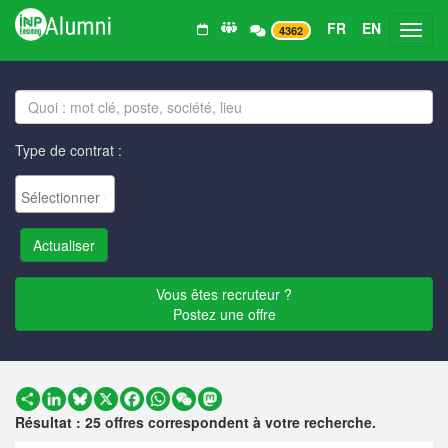
FR
EN
Toggl
4362
Type de contrat :
Vous êtes recruteur ?
Postez une offre
Partager
LinkedIn
Bluesky
X
Facebook
WhatsApp
WeChat
Mastodon
Résultat : 25 offres correspondent à votre recherche.