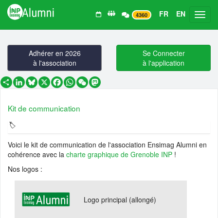
FR
EN
Toggl
4360
Adhérer en 2026
Se Connecter
à l'association
à l'application
Partager
LinkedIn
Bluesky
X
Facebook
WhatsApp
WeChat
Mastodon
Kit de communication
Voici le kit de communication de l'association Ensimag Alumni en
cohérence avec la
charte graphique de Grenoble INP
!
Nos logos :
Logo principal (allongé)