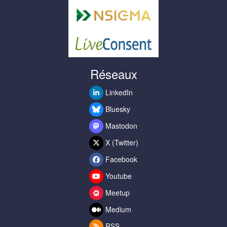
Réseaux
LinkedIn
Bluesky
Mastodon
X (Twitter)
Facebook
Youtube
Meetup
Medium
RSS