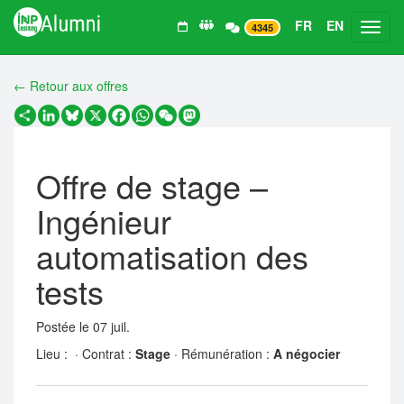
FR
EN
Toggl
4345
← Retour aux offres
Partager
LinkedIn
Bluesky
X
Facebook
WhatsApp
WeChat
Mastodon
Offre de stage –
Ingénieur
automatisation des
tests
Postée le 07 juil.
Lieu :
· Contrat :
Stage
· Rémunération :
A négocier