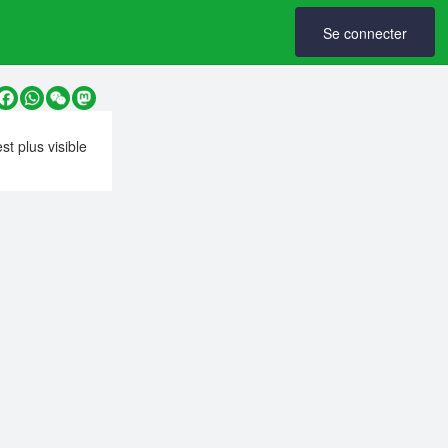
Se connecter
y
Facebook
WhatsApp
WeChat
Mastodon
est plus visible