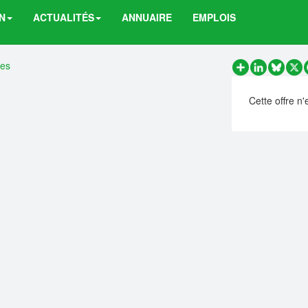
N
ACTUALITÉS
ANNUAIRE
EMPLOIS
res
Partager
LinkedIn
Bluesk
X
Cette offre n'