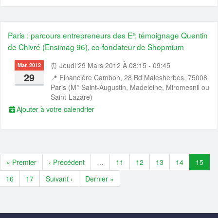
Paris : parcours entrepreneurs des E²; témoignage Quentin
de Chivré (Ensimag 96), co-fondateur de Shopmium
⏰ Jeudi 29 Mars 2012 À 08:15 - 09:45
Mar. 2012
29
📍
Financière Cambon, 28 Bd Malesherbes, 75008
Paris (M° Saint-Augustin, Madeleine, Miromesnil ou
Saint-Lazare)
Ajouter à votre calendrier
« Premier
‹ Précédent
…
11
12
13
14
15
16
17
Suivant ›
Dernier »