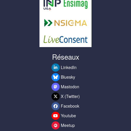
Réseaux
LinkedIn
Bluesky
Mastodon
X (Twitter)
Facebook
Youtube
Meetup