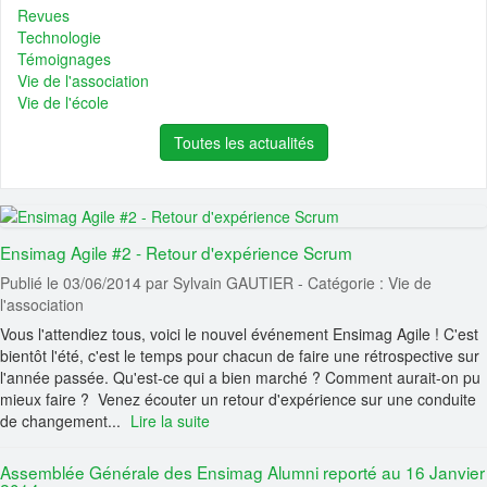
📰 Actualité :
🎓💻 Affectez la taxe d’apprentissage à l’Ensimag, c’es
Revues
démarré ! Calend...
Technologie
Témoignages
📰 Actualité :
#13 De l’Ensimag au coaching de dirigeants, quand la
Vie de l'association
narration et la pré...
Vie de l'école
📰 Actualité :
#12 De l’Ensimag à la direction d’Adecco en passant p
Altran et Sodexo...
Toutes les actualités
💼 Offre d'emploi :
H/F Analyst Quantitative - Finance Advisory | Glo
Markets
💼 Offre d'emploi :
Data Engineer (Alternance)
Ensimag Agile #2 - Retour d'expérience Scrum
💼 Offre d'emploi :
Research Engineer in AI-driven Social Simulation
Publié le 03/06/2014
par Sylvain GAUTIER
- Catégorie : Vie de
(application deadline ...
l'association
💼 Offre d'emploi :
Head of IT Infrastructure and Client Services
Vous l'attendiez tous, voici le nouvel événement Ensimag Agile ! C'est
Section
bientôt l'été, c'est le temps pour chacun de faire une rétrospective sur
💼 Offre d'emploi :
Développeur Fullstack - équipe Content
l'année passée. Qu'est-ce qui a bien marché ? Comment aurait-on pu
mieux faire ? Venez écouter un retour d'expérience sur une conduite
de changement...
Lire la suite
Assemblée Générale des Ensimag Alumni reporté au 16 Janvier