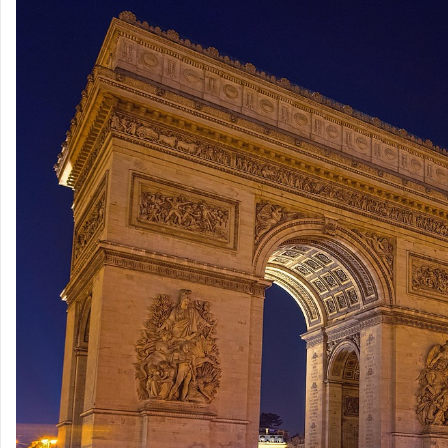
💼 Offre d'emploi :
Data Engineer (Alternance)
💼 Offre d'emploi :
Research Engineer in AI-driven Social Simulations 
💼 Offre d'emploi :
Head of IT Infrastructure and Client Services Sec
💼 Offre d'emploi :
Développeur Fullstack - équipe Content