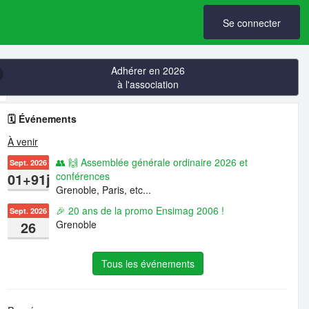
Se connecter
Adhérer en 2026
à l'association
🗓️ Événements
À venir
👥 🙌 Assemblée générale ordinaire 2026 et
Sept. 2026
01+91j
conférences
Grenoble, Paris, etc...
🎉 20 ans de la promo Ensimag 2006 !
Sept. 2026
26
Grenoble
Tous les événements