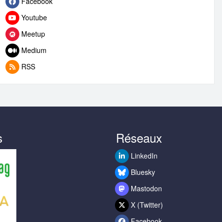
Facebook
Youtube
Meetup
Medium
RSS
s
Réseaux
LinkedIn
Bluesky
Mastodon
X (Twitter)
Facebook