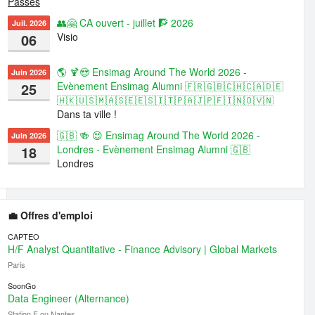
Passés
👥🤗 CA ouvert - juillet 🧗 2026
Juil. 2026
06
Visio
🌎 🍹😍 Ensimag Around The World 2026 -
Juin 2026
25
Evènement Ensimag Alumni 🇫🇷🇬🇧🇨🇭🇨🇦🇩🇪
🇭🇰🇺🇸🇲🇦🇸🇪🇪🇸🇮🇹🇵🇦🇯🇵🇫🇮🇳🇴🇻🇳
Dans ta ville !
🇬🇧 🍻 😍 Ensimag Around The World 2026 -
Juin 2026
18
Londres - Evènement Ensimag Alumni 🇬🇧
Londres
💼 Offres d'emploi
CAPTEO
H/F Analyst Quantitative - Finance Advisory | Global Markets
Paris
SoonGo
Data Engineer (Alternance)
Station F ou Nantes