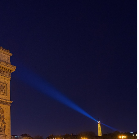
(application deadline ...
tion