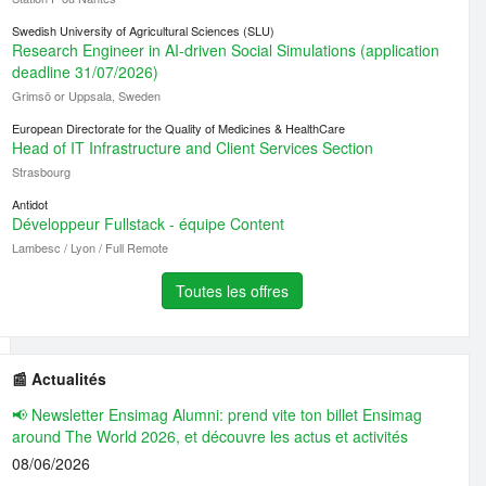
Swedish University of Agricultural Sciences (SLU)
Research Engineer in AI-driven Social Simulations (application
deadline 31/07/2026)
Grimsö or Uppsala, Sweden
European Directorate for the Quality of Medicines & HealthCare
Head of IT Infrastructure and Client Services Section
Strasbourg
Antidot
Développeur Fullstack - équipe Content
Lambesc / Lyon / Full Remote
Toutes les offres
📰 Actualités
📢 Newsletter Ensimag Alumni: prend vite ton billet Ensimag
around The World 2026, et découvre les actus et activités
08/06/2026