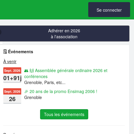
Se connecter
Adhérer en 2026
à l'association
🗓️ Événements
À venir
👥 🙌 Assemblée générale ordinaire 2026 et
Sept. 2026
01+91j
conférences
Grenoble, Paris, etc...
🎉 20 ans de la promo Ensimag 2006 !
Sept. 2026
26
Grenoble
Tous les événements