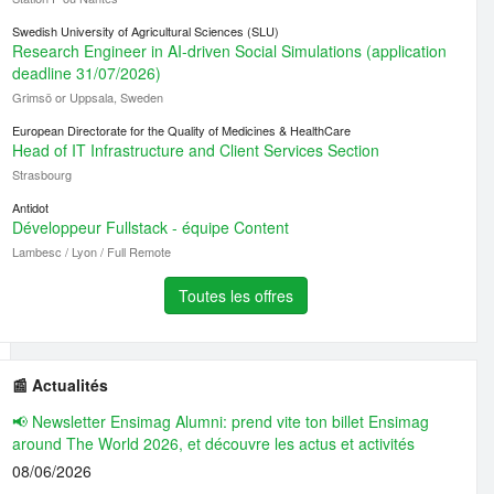
Swedish University of Agricultural Sciences (SLU)
Research Engineer in AI-driven Social Simulations (application
deadline 31/07/2026)
Grimsö or Uppsala, Sweden
European Directorate for the Quality of Medicines & HealthCare
Head of IT Infrastructure and Client Services Section
Strasbourg
Antidot
Développeur Fullstack - équipe Content
Lambesc / Lyon / Full Remote
Toutes les offres
📰 Actualités
📢 Newsletter Ensimag Alumni: prend vite ton billet Ensimag
around The World 2026, et découvre les actus et activités
08/06/2026