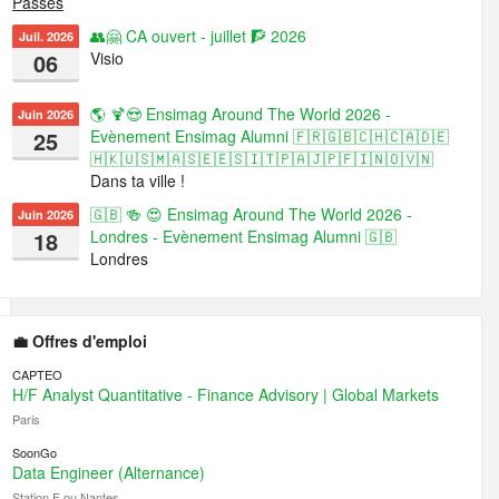
Passés
👥🤗 CA ouvert - juillet 🧗 2026
Juil. 2026
06
Visio
🌎 🍹😍 Ensimag Around The World 2026 -
Juin 2026
25
Evènement Ensimag Alumni 🇫🇷🇬🇧🇨🇭🇨🇦🇩🇪
🇭🇰🇺🇸🇲🇦🇸🇪🇪🇸🇮🇹🇵🇦🇯🇵🇫🇮🇳🇴🇻🇳
Dans ta ville !
🇬🇧 🍻 😍 Ensimag Around The World 2026 -
Juin 2026
18
Londres - Evènement Ensimag Alumni 🇬🇧
Londres
💼 Offres d'emploi
CAPTEO
H/F Analyst Quantitative - Finance Advisory | Global Markets
Paris
SoonGo
Data Engineer (Alternance)
Station F ou Nantes