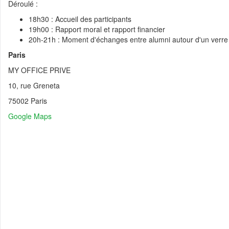
Déroulé :
💼 Offre d'emploi :
Data Engineer (Alternance)
18h30 : Accueil des participants
💼 Offre d'emploi :
Research Engineer in AI-driven Social Simulations 
19h00 : Rapport moral et rapport financier
💼 Offre d'emploi :
Head of IT Infrastructure and Client Services Sec
20h-21h : Moment d'échanges entre alumni autour d'un verre
💼 Offre d'emploi :
Développeur Fullstack - équipe Content
Paris
MY OFFICE PRIVE
10, rue Greneta
75002 Paris
Google Maps