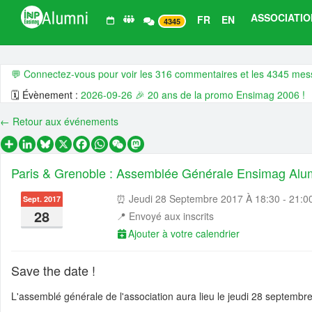
ASSOCIATIO
FR
EN
4345
Derniers 💬 commentaires, 🗓️ évènements, 📰 actualités et 💼 offre
💬 Connectez-vous pour voir les 316 commentaires et les 4345 me
🗓️ Évènement :
2026-09-26 🎉 20 ans de la promo Ensimag 2006 !
🗓️ Évènement :
2026-09-01 👥 🙌 Assemblée générale ordinaire 202
← Retour aux événements
🗓️ Évènement :
2026-07-06 👥🤗 CA ouvert - juillet 🧗 2026
Partager
LinkedIn
Bluesky
X
Facebook
WhatsApp
WeChat
Mastodon
🗓️ Évènement :
2026-06-25 🌎 🍹😍 Ensimag Around The World 202
Paris & Grenoble : Assemblée Générale Ensimag Alu
🗓️ Évènement :
2026-06-18 🇬🇧 🍻 😍 Ensimag Around The World 2
📰 Actualité :
🧠 📊 Dans la tête des Ensimag : ce qu'ils veulent, et qu'
⏰ Jeudi 28 Septembre 2017 À 18:30 - 21:0
Sept. 2017
28
📍
Envoyé aux inscrits
📰 Actualité :
#14 De l’Ensimag à l’entrepreneuriat industriel, quand l’
Ajouter à votre calendrier
📰 Actualité :
🎓💻 Affectez la taxe d’apprentissage à l’Ensimag, c’es
📰 Actualité :
#13 De l’Ensimag au coaching de dirigeants, quand la na
Save the date !
📰 Actualité :
#12 De l’Ensimag à la direction d’Adecco en passant pa
L'assemblé générale de l'association aura lieu le jeudi 28 septembre
💼 Offre d'emploi :
H/F Analyst Quantitative - Finance Advisory | Glo