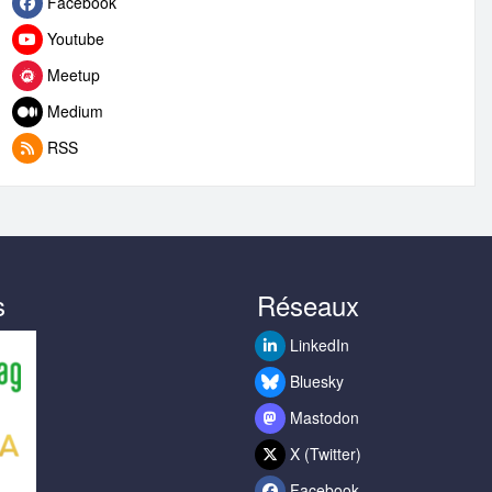
Facebook
Youtube
Meetup
Medium
RSS
s
Réseaux
LinkedIn
Bluesky
Mastodon
X (Twitter)
Facebook