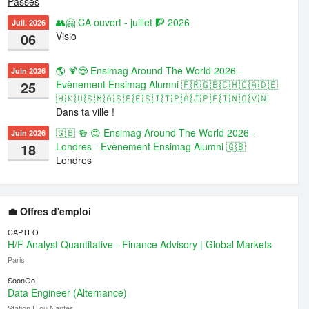
Passés
👥🤗 CA ouvert - juillet 🧗 2026
Juil. 2026
06
Visio
🌎 🍹😍 Ensimag Around The World 2026 -
Juin 2026
25
Evènement Ensimag Alumni 🇫🇷🇬🇧🇨🇭🇨🇦🇩🇪
🇭🇰🇺🇸🇲🇦🇸🇪🇪🇸🇮🇹🇵🇦🇯🇵🇫🇮🇳🇴🇻🇳
Dans ta ville !
🇬🇧 🍻 😍 Ensimag Around The World 2026 -
Juin 2026
18
Londres - Evènement Ensimag Alumni 🇬🇧
Londres
💼 Offres d'emploi
CAPTEO
H/F Analyst Quantitative - Finance Advisory | Global Markets
Paris
SoonGo
Data Engineer (Alternance)
Station F ou Nantes