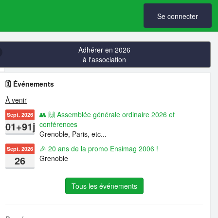
Se connecter
Adhérer en 2026
à l'association
🗓️ Événements
À venir
👥 🙌 Assemblée générale ordinaire 2026 et
Sept. 2026
01+91j
conférences
Grenoble, Paris, etc...
🎉 20 ans de la promo Ensimag 2006 !
Sept. 2026
26
Grenoble
Tous les événements