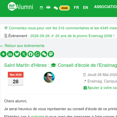
ASSOCIATIO
FR
EN
4345
Derniers 💬 commentaires, 🗓️ évènements, 📰 actualités et 💼 offre
💬 Connectez-vous pour voir les 316 commentaires et les 4345 me
🗓️ Évènement :
2026-09-26 🎉 20 ans de la promo Ensimag 2006 !
🗓️ Évènement :
2026-09-01 👥 🙌 Assemblée générale ordinaire 202
← Retour aux événements
🗓️ Évènement :
2026-07-06 👥🤗 CA ouvert - juillet 🧗 2026
Partager
LinkedIn
Bluesky
X
Facebook
WhatsApp
WeChat
Mastodon
🗓️ Évènement :
2026-06-25 🌎 🍹😍 Ensimag Around The World 202
Saint Martin d'Hères : 🎓 Conseil d'école de l'Ensima
🗓️ Évènement :
2026-06-18 🇬🇧 🍻 😍 Ensimag Around The World 2
📰 Actualité :
🧠 📊 Dans la tête des Ensimag : ce qu'ils veulent, et qu'
⏰ Jeudi 28 Mai 2026
Mai 2026
28
📍
Ensimag, Campus
📰 Actualité :
#14 De l’Ensimag à l’entrepreneuriat industriel, quand l’
Ajouter à votre ca
📰 Actualité :
🎓💻 Affectez la taxe d’apprentissage à l’Ensimag, c’es
📰 Actualité :
#13 De l’Ensimag au coaching de dirigeants, quand la na
Chers alumni,
📰 Actualité :
#12 De l’Ensimag à la direction d’Adecco en passant pa
Je serai heureux de vous représenter au conseil d'école de ce prin
💼 Offre d'emploi :
H/F Analyst Quantitative - Finance Advisory | Glo
N'hésitez-pas à
m'écrire
si vous avez des messages à faire passer à 