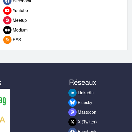
Facebook
Youtube
Meetup
Medium
RSS
s
Réseaux
LinkedIn
Bluesky
Mastodon
X (Twitter)
Facebook