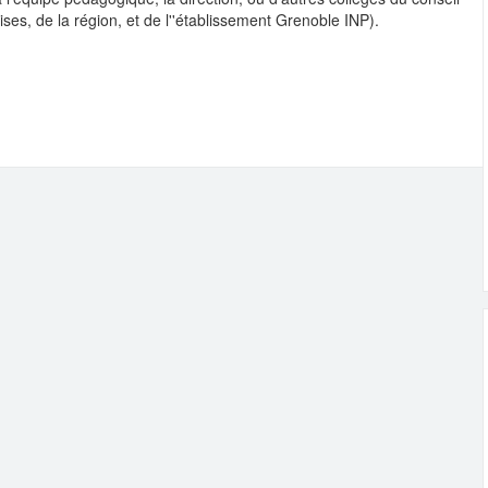
ises, de la région, et de l''établissement Grenoble INP).
(application deadline ...
tion