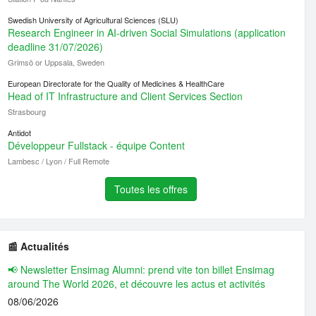
Swedish University of Agricultural Sciences (SLU)
Research Engineer in AI-driven Social Simulations (application
deadline 31/07/2026)
Grimsö or Uppsala, Sweden
European Directorate for the Quality of Medicines & HealthCare
Head of IT Infrastructure and Client Services Section
Strasbourg
Antidot
Développeur Fullstack - équipe Content
Lambesc / Lyon / Full Remote
Toutes les offres
📰 Actualités
📢 Newsletter Ensimag Alumni: prend vite ton billet Ensimag
around The World 2026, et découvre les actus et activités
08/06/2026