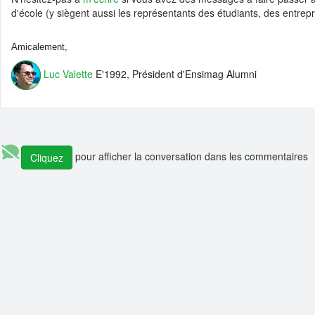
💼 Offre d'emploi :
Data Engineer (Alternance)
d'école (y siègent aussi les représentants des étudiants, des entrepr
💼 Offre d'emploi :
Research Engineer in AI-driven Social Simulations 
Amicalement,
💼 Offre d'emploi :
Head of IT Infrastructure and Client Services Sec
💼 Offre d'emploi :
Développeur Fullstack - équipe Content
Luc Valette
E'1992, Président d'Ensimag Alumni
pour afficher la conversation dans les commentaires
Cliquez