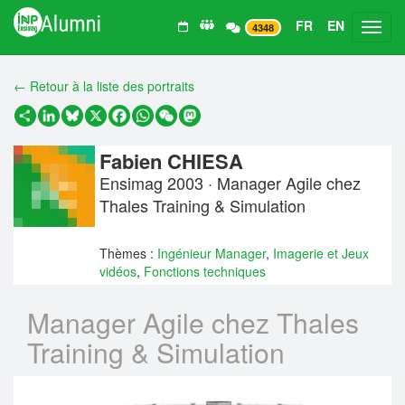
FR
EN
Toggl
4348
← Retour à la liste des portraits
Partager
LinkedIn
Bluesky
X
Facebook
WhatsApp
WeChat
Mastodon
Fabien CHIESA
Ensimag 2003 · Manager Agile chez
Thales Training & Simulation
Thèmes :
Ingénieur Manager
,
Imagerie et Jeux
vidéos
,
Fonctions techniques
Manager Agile chez Thales
Training & Simulation