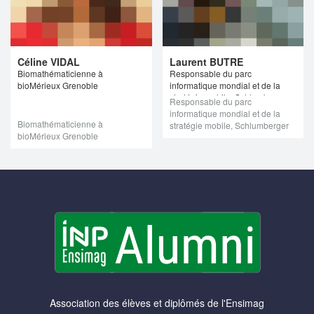
Céline VIDAL
Laurent BUTRE
Biomathématicienne à
Responsable du parc
bioMérieux Grenoble
informatique mondial et de la
stratégie mobile, Schlumberger
Responsable du parc
informatique mondial et de la
Biomathématicienne à
stratégie mobile, Schlumberger
bioMérieux Grenoble
Association des élèves et diplômés de l'Ensimag