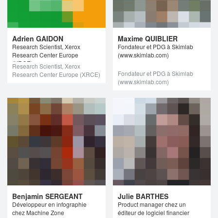
Adrien GAIDON
Maxime QUIBLIER
Research Scientist, Xerox
Fondateur et PDG à Skimlab
Research Center Europe
(www.skimlab.com)
(XRCE)
Research Scientist, Xerox
Fondateur et PDG à Skimlab
Research Center Europe (XRCE)
(www.skimlab.com)
Benjamin SERGEANT
Julie BARTHES
Développeur en infographie
Product manager chez un
chez Machine Zone
éditeur de logiciel financier