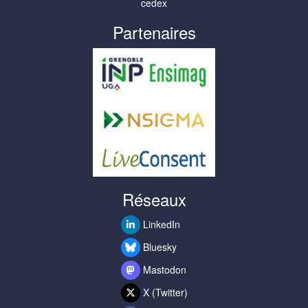
cedex
Partenaires
Réseaux
LinkedIn
Bluesky
Mastodon
X (Twitter)