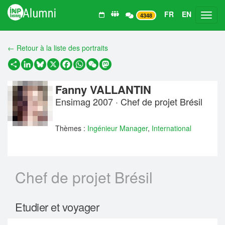
FR
EN
Toggl
4348
← Retour à la liste des portraits
Partager
LinkedIn
Bluesky
X
Facebook
WhatsApp
WeChat
Mastodon
Fanny VALLANTIN
Ensimag 2007 · Chef de projet Brésil
Thèmes :
Ingénieur Manager
,
International
Chef de projet Brésil
Etudier et voyager