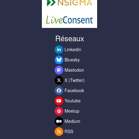
Réseaux
LinkedIn
Bluesky
Mastodon
X (Twitter)
Facebook
Youtube
Meetup
Medium
RSS