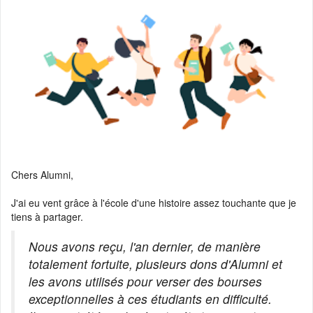
📰 Actualité :
🎓💻 Affectez la taxe d’apprentissage à l’Ensimag, c’es
démarré ! Calend...
📰 Actualité :
#13 De l’Ensimag au coaching de dirigeants, quand la
narration et la pré...
📰 Actualité :
#12 De l’Ensimag à la direction d’Adecco en passant p
Altran et Sodexo...
💼 Offre d'emploi :
H/F Analyst Quantitative - Finance Advisory | Glo
Markets
💼 Offre d'emploi :
Data Engineer (Alternance)
💼 Offre d'emploi :
Research Engineer in AI-driven Social Simulation
Chers Alumni,
(application deadline ...
💼 Offre d'emploi :
Head of IT Infrastructure and Client Services
J'ai eu vent grâce à l'école d'une histoire assez touchante que je
Section
tiens à partager.
💼 Offre d'emploi :
Développeur Fullstack - équipe Content
Nous avons reçu, l'an dernier, de manière
totalement fortuite, plusieurs dons d'Alumni et
les avons utilisés pour verser des bourses
exceptionnelles à ces étudiants en difficulté.