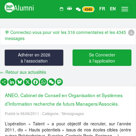
FR
EN
Toggl
4345
Derniers 💬 commentaires, 🗓️ évènements, 📰 actualités et 💼 offr
d'emploi :
💬 Connectez-vous pour voir les 316 commentaires et les 4345
+
messages
🗓️ Évènement :
2026-09-26 🎉 20 ans de la promo Ensimag 2006 !
Adhérer en 2026
Se Connecter
🗓️ Évènement :
2026-09-01 👥 🙌 Assemblée générale ordinaire 20
à l'association
à l'application
et conférences
🗓️ Évènement :
2026-07-06 👥🤗 CA ouvert - juillet 🧗 2026
← Retour aux actualités
🗓️ Évènement :
2026-06-25 🌎 🍹😍 Ensimag Around The World 202
Partager
LinkedIn
Bluesky
X
Facebook
WhatsApp
WeChat
Mastodon
- Evènement Ensimag Alumni...
ANEO, Cabinet de Conseil en Organisation et Systèmes
🗓️ Évènement :
2026-06-18 🇬🇧 🍻 😍 Ensimag Around The World
2026 - Londres - Evènement Ens...
d’Information recherche de futurs Managers/Associés.
📰 Actualité :
🧠 📊 Dans la tête des Ensimag : ce qu'ils veulent, et
Publié le 06/06/2011
- Catégorie : Témoignages
qu'ils pensent, ou ...
L’opération « Talent » a pour objectif de recruter, sur l’année
📰 Actualité :
#14 De l’Ensimag à l’entrepreneuriat industriel, quand
2011, dix « Hauts potentiels » issus de nos écoles cibles (entre
l’IA et les capte...
autres Polytechnique, Supelec, Centrale Paris, Ensimag …)