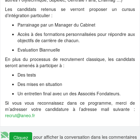
📰 Actualité :
🎓💻 Affectez la taxe d’apprentissage à l’Ensimag, c’es
Les candidats retenus se verront proposer un cursus
démarré ! Calend...
d’intégration particulier :
📰 Actualité :
#13 De l’Ensimag au coaching de dirigeants, quand la
Parrainage par un Manager du Cabinet
narration et la pré...
Accès à des formations personnalisées pour répondre aux
📰 Actualité :
#12 De l’Ensimag à la direction d’Adecco en passant p
objectifs de carrière de chacun.
Altran et Sodexo...
Evaluation Biannuelle
💼 Offre d'emploi :
H/F Analyst Quantitative - Finance Advisory | Glo
Markets
En plus du processus de recrutement classique, les candidats
seront amenés à participer à :
💼 Offre d'emploi :
Data Engineer (Alternance)
Des tests
💼 Offre d'emploi :
Research Engineer in AI-driven Social Simulation
(application deadline ...
Des mises en situation
💼 Offre d'emploi :
Head of IT Infrastructure and Client Services
Un entretien final avec un des Associés Fondateurs.
Section
Si vous vous reconnaissez dans ce programme, merci de
💼 Offre d'emploi :
Développeur Fullstack - équipe Content
m’adresser votre candidature à l’adresse mail suivante :
recrut@aneo.fr
pour afficher la conversation dans les commentaires
Cliquez