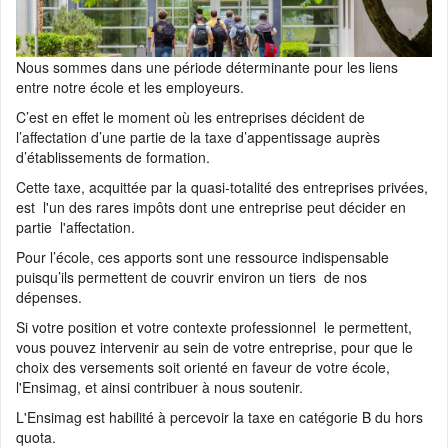
démarré ! Calend...
📰 Actualité :
#13 De l’Ensimag au coaching de dirigeants, quand la
Nous sommes dans une période déterminante pour les liens
narration et la pré...
entre notre école et les employeurs.
📰 Actualité :
#12 De l’Ensimag à la direction d’Adecco en passant p
C’est en effet le moment où les entreprises décident de
Altran et Sodexo...
l’affectation d’une partie de la taxe d’appentissage auprès
💼 Offre d'emploi :
H/F Analyst Quantitative - Finance Advisory | Glo
d’établissements de formation.
Markets
Cette taxe, acquittée par la quasi-totalité des entreprises privées,
💼 Offre d'emploi :
Data Engineer (Alternance)
est l'un des rares impôts dont une entreprise peut décider en
partie l'affectation.
💼 Offre d'emploi :
Research Engineer in AI-driven Social Simulation
(application deadline ...
Pour l’école, ces apports sont une ressource indispensable
puisqu’ils permettent de couvrir environ un tiers de nos
💼 Offre d'emploi :
Head of IT Infrastructure and Client Services
dépenses.
Section
Si votre position et votre contexte professionnel le permettent,
💼 Offre d'emploi :
Développeur Fullstack - équipe Content
vous pouvez intervenir au sein de votre entreprise, pour que le
choix des versements soit orienté en faveur de votre école,
l'Ensimag, et ainsi contribuer à nous soutenir.
L'Ensimag est habilité à percevoir la taxe en catégorie B du hors
quota.