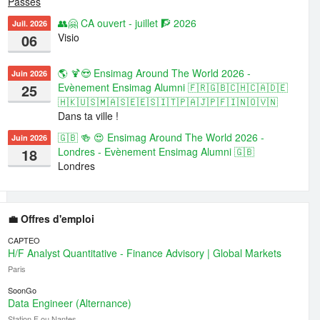
Passés
👥🤗 CA ouvert - juillet 🧗 2026
Juil. 2026
06
Visio
🌎 🍹😍 Ensimag Around The World 2026 -
Juin 2026
25
Evènement Ensimag Alumni 🇫🇷🇬🇧🇨🇭🇨🇦🇩🇪
🇭🇰🇺🇸🇲🇦🇸🇪🇪🇸🇮🇹🇵🇦🇯🇵🇫🇮🇳🇴🇻🇳
Dans ta ville !
🇬🇧 🍻 😍 Ensimag Around The World 2026 -
Juin 2026
18
Londres - Evènement Ensimag Alumni 🇬🇧
Londres
💼 Offres d'emploi
CAPTEO
H/F Analyst Quantitative - Finance Advisory | Global Markets
Paris
SoonGo
Data Engineer (Alternance)
Station F ou Nantes