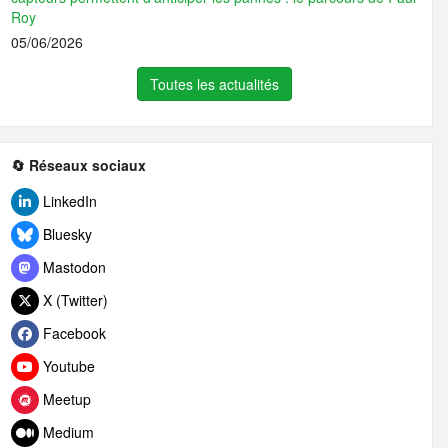
Roy
05/06/2026
Toutes les actualités
🔄 Réseaux sociaux
LinkedIn
Bluesky
Mastodon
X (Twitter)
Facebook
Youtube
Meetup
Medium