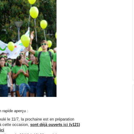
(application deadline ...
tion
n rapide aperçu :
é le 11/7, la prochaine est en préparation
 à cette occasion,
sont déjà ouverts ici (v121)
ici