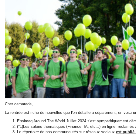
💼 Offre d'emploi :
Data Engineer (Alternance)
💼 Offre d'emploi :
Research Engineer in AI-driven Social Simulations 
💼 Offre d'emploi :
Head of IT Infrastructure and Client Services Sec
💼 Offre d'emploi :
Développeur Fullstack - équipe Content
Cher camarade,
La rentrée est riche de nouvelles que l'on détaillera séparément, en voici u
Ensimag Around The World Juillet 2024 s'est sympathiquement déroul
(*1)Les salons thématiques (Finance, IA, etc...) en ligne, réclamés
Le répertoire de nos communautés sur réseaux sociaux
est publié 