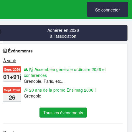
Se connecter
Adhérer en 2026
à l'association
🗓️ Événements
À venir
👥 🙌 Assemblée générale ordinaire 2026 et
Sept. 2026
01+91j
conférences
Grenoble, Paris, etc...
🎉 20 ans de la promo Ensimag 2006 !
Sept. 2026
26
Grenoble
Tous les événements