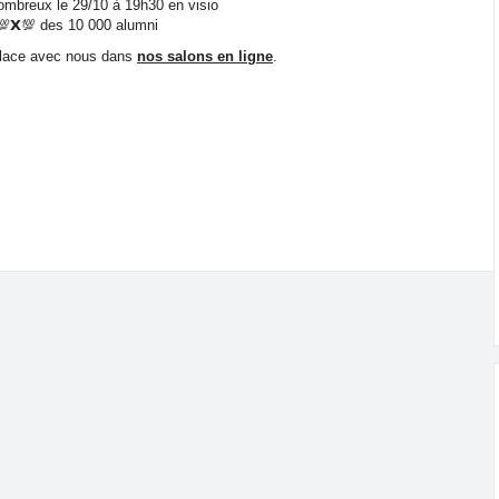
nombreux le 29/10 à 19h30 en visio
 💯𝗫💯 des 10 000 alumni
 place avec nous dans
nos salons en ligne
.