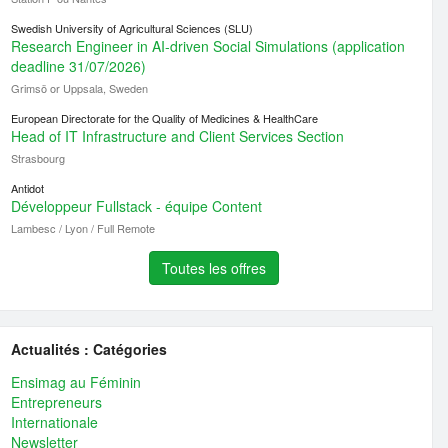
Swedish University of Agricultural Sciences (SLU)
Research Engineer in AI-driven Social Simulations (application
deadline 31/07/2026)
Grimsö or Uppsala, Sweden
European Directorate for the Quality of Medicines & HealthCare
Head of IT Infrastructure and Client Services Section
Strasbourg
Antidot
Développeur Fullstack - équipe Content
Lambesc / Lyon / Full Remote
Toutes les offres
Actualités : Catégories
Ensimag au Féminin
Entrepreneurs
Internationale
Newsletter