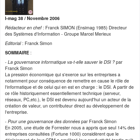
📰 Actualité :
🎓💻 Affectez la taxe d’apprentissage à l’Ensimag, c’es
démarré ! Calend...
I-mag 38 / Novembre 2006
📰 Actualité :
#13 De l’Ensimag au coaching de dirigeants, quand la
narration et la pré...
Rédacteur en chef
: Franck SIMON (Ensimag 1985) Directeur
des Systèmes d'Information - Groupe Marcel Merieux
📰 Actualité :
#12 De l’Ensimag à la direction d’Adecco en passant p
Altran et Sodexo...
Editorial
: Franck Simon
💼 Offre d'emploi :
H/F Analyst Quantitative - Finance Advisory | Glo
SOMMAIRE
:
Markets
-
La gouvernance informatique va-t-elle sauver le DSI ?
par
💼 Offre d'emploi :
Data Engineer (Alternance)
Franck Simon
La pression économique qui s'exerce sur les entreprises a
💼 Offre d'emploi :
Research Engineer in AI-driven Social Simulation
notamment pour conséquence de remettre en cause le rôle de
(application deadline ...
l'informatique et de celui qui en est en charge : le DSI. A partir de
💼 Offre d'emploi :
Head of IT Infrastructure and Client Services
ce rôle historiquement essentiellement technique (serveur,
Section
réseaux, PC,etc.), le DSI est devenu aujourd'hui un acteur de la
création de valeur, un contributeur direct au développement de
💼 Offre d'emploi :
Développeur Fullstack - équipe Content
l'entreprise.
-
Pour une gouvernance des données
par Franck Simon
En 2005, une étude de Forrester nous a appris que seul 14% des
entreprises consultées (Fortune 1000) considèrent que le