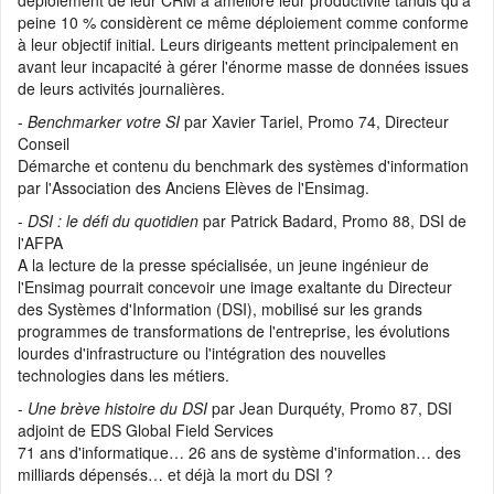
déploiement de leur CRM a amélioré leur productivité tandis qu'à
peine 10 % considèrent ce même déploiement comme conforme
à leur objectif initial. Leurs dirigeants mettent principalement en
avant leur incapacité à gérer l'énorme masse de données issues
de leurs activités journalières.
-
Benchmarker votre SI
par Xavier Tariel, Promo 74, Directeur
Conseil
Démarche et contenu du benchmark des systèmes d'information
par l'Association des Anciens Elèves de l'Ensimag.
-
DSI : le défi du quotidien
par Patrick Badard, Promo 88, DSI de
l'AFPA
A la lecture de la presse spécialisée, un jeune ingénieur de
l'Ensimag pourrait concevoir une image exaltante du Directeur
des Systèmes d'Information (DSI), mobilisé sur les grands
programmes de transformations de l'entreprise, les évolutions
lourdes d'infrastructure ou l'intégration des nouvelles
technologies dans les métiers.
-
Une brève histoire du DSI
par Jean Durquéty, Promo 87, DSI
adjoint de EDS Global Field Services
71 ans d'informatique… 26 ans de système d'information… des
milliards dépensés… et déjà la mort du DSI ?