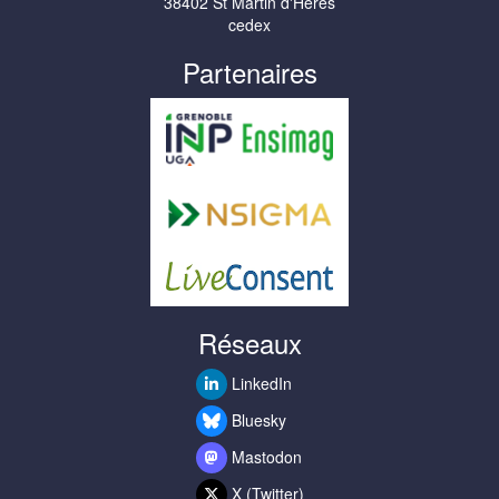
38402 St Martin d'Hères
cedex
Partenaires
Réseaux
LinkedIn
Bluesky
Mastodon
X (Twitter)