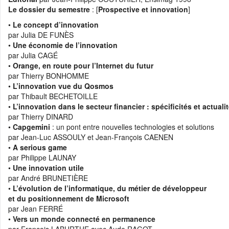
💼 Offre d'emploi :
Data Engineer (Alternance)
Le dossier du semestre
: [
Prospective et innovation
]
💼 Offre d'emploi :
Research Engineer in AI-driven Social Simulations 
•
Le concept d’innovation
par Julia DE FUNÈS
💼 Offre d'emploi :
Head of IT Infrastructure and Client Services Sec
•
Une économie de l’innovation
💼 Offre d'emploi :
Développeur Fullstack - équipe Content
par Julia CAGÉ
•
Orange, en route pour l’Internet du futur
par Thierry BONHOMME
•
L’innovation vue du Qosmos
par Thibault BECHETOILLE
•
L’innovation dans le secteur financier : spécificités et actuali
par Thierry DINARD
•
Capgemini
: un pont entre nouvelles technologies et solutions
par Jean-Luc ASSOULY et Jean-François CAENEN
•
A serious game
par Philippe LAUNAY
•
Une innovation utile
par André BRUNETIÈRE
•
L’évolution de l’informatique, du métier de développeur
et du positionnement de Microsoft
par Jean FERRÉ
•
Vers un monde connecté en permanence