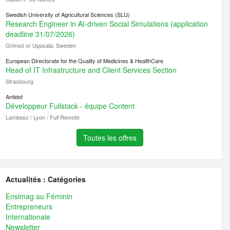
Swedish University of Agricultural Sciences (SLU)
Research Engineer in AI-driven Social Simulations (application
deadline 31/07/2026)
Grimsö or Uppsala, Sweden
European Directorate for the Quality of Medicines & HealthCare
Head of IT Infrastructure and Client Services Section
Strasbourg
Antidot
Développeur Fullstack - équipe Content
Lambesc / Lyon / Full Remote
Toutes les offres
Actualités : Catégories
Ensimag au Féminin
Entrepreneurs
Internationale
Newsletter