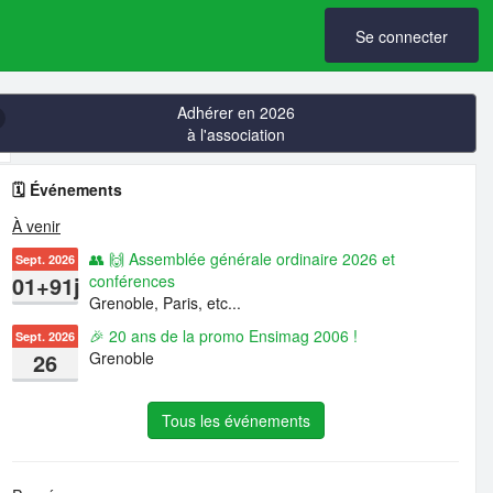
Se connecter
Adhérer en 2026
à l'association
🗓️ Événements
À venir
👥 🙌 Assemblée générale ordinaire 2026 et
Sept. 2026
01+91j
conférences
Grenoble, Paris, etc...
🎉 20 ans de la promo Ensimag 2006 !
Sept. 2026
26
Grenoble
Tous les événements