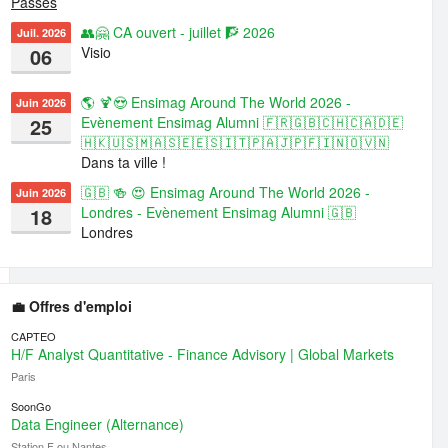
Passés
👥🤗 CA ouvert - juillet 🧗 2026
Juil. 2026
06
Visio
🌎 🍹😍 Ensimag Around The World 2026 -
Juin 2026
25
Evènement Ensimag Alumni 🇫🇷🇬🇧🇨🇭🇨🇦🇩🇪
🇭🇰🇺🇸🇲🇦🇸🇪🇪🇸🇮🇹🇵🇦🇯🇵🇫🇮🇳🇴🇻🇳
Dans ta ville !
🇬🇧 🍻 😍 Ensimag Around The World 2026 -
Juin 2026
18
Londres - Evènement Ensimag Alumni 🇬🇧
Londres
💼 Offres d'emploi
CAPTEO
H/F Analyst Quantitative - Finance Advisory | Global Markets
Paris
SoonGo
Data Engineer (Alternance)
Station F ou Nantes