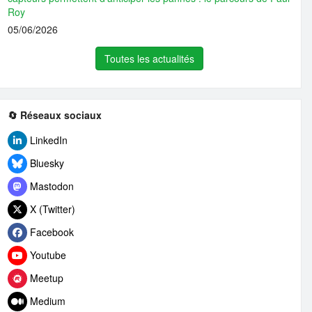
Roy
05/06/2026
Toutes les actualités
🔄 Réseaux sociaux
LinkedIn
Bluesky
Mastodon
X (Twitter)
Facebook
Youtube
Meetup
Medium