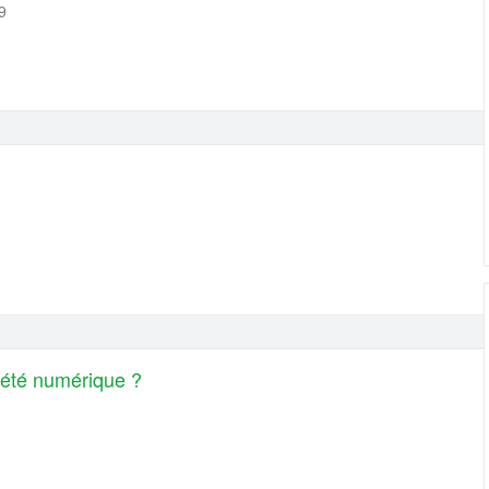
9
ociété numérique ?