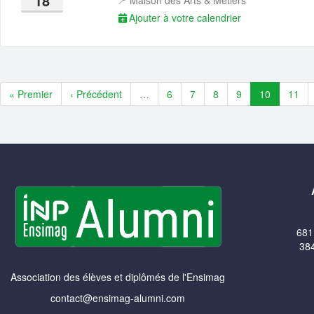
18
📍
Maison des Arts & Métiers
Ajouter à votre calendrier
« Premier
‹ Précédent
…
6
7
8
9
10
11
681
384
Association des élèves et diplômés de l'Ensimag
contact@ensimag-alumni.com