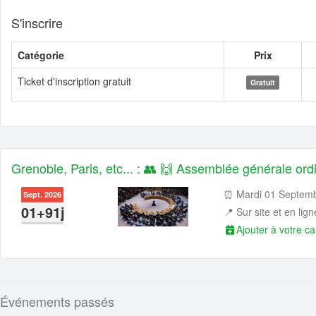
💼 Offre d'emploi :
Data Engineer (Alternance)
S'inscrire
💼 Offre d'emploi :
Research Engineer in AI-driven Social Simulations 
💼 Offre d'emploi :
Head of IT Infrastructure and Client Services Sec
Catégorie
Prix
💼 Offre d'emploi :
Développeur Fullstack - équipe Content
Ticket d'inscription gratuit
Gratuit
Grenoble, Paris, etc... : 👥 🙌 Assemblée générale or
⏰ Mardi 01 Septemb
Sept. 2026
01+91j
📍
Sur site et en lign
Ajouter à votre ca
Événements passés