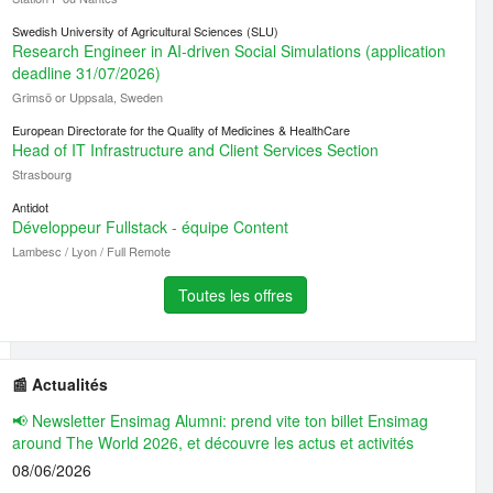
Swedish University of Agricultural Sciences (SLU)
Research Engineer in AI-driven Social Simulations (application
deadline 31/07/2026)
Grimsö or Uppsala, Sweden
European Directorate for the Quality of Medicines & HealthCare
Head of IT Infrastructure and Client Services Section
Strasbourg
Antidot
Développeur Fullstack - équipe Content
Lambesc / Lyon / Full Remote
Toutes les offres
📰 Actualités
📢 Newsletter Ensimag Alumni: prend vite ton billet Ensimag
around The World 2026, et découvre les actus et activités
08/06/2026