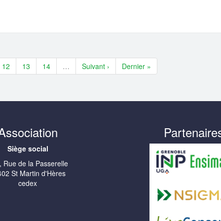
12
13
14
…
Suivant ›
Dernier »
Association
Partenaire
Siège social
, Rue de la Passerelle
02 St Martin d'Hères
cedex