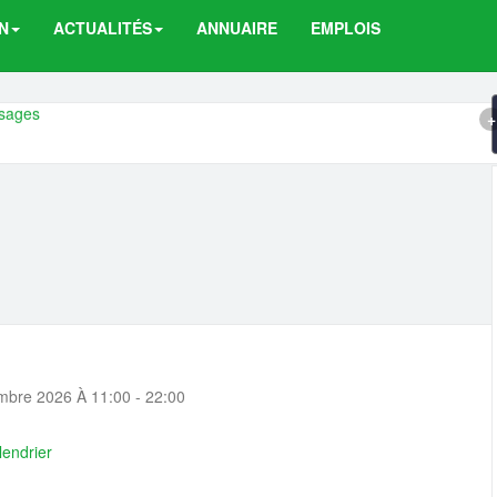
N
ACTUALITÉS
ANNUAIRE
EMPLOIS
s d'emploi :
ssages
+
6 et conférences
6 - Evènement Ensimag Alumni...
026 - Londres - Evènement Ens...
ils pensent, ou ...
IA et les capte...
t démarré ! Calend...
bre 2026 À 11:00 - 22:00
rration et la pré...
r Altran et Sodexo...
lendrier
bal Markets