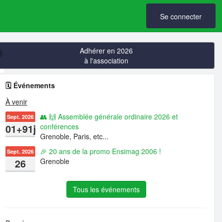
Se connecter
Adhérer en 2026
à l'association
🗓️ Événements
À venir
👥 🙌 Assemblée générale ordinaire 2026 et
Sept. 2026
01+91j
conférences
Grenoble, Paris, etc...
🎉 20 ans de la promo Ensimag 2006 !
Sept. 2026
26
Grenoble
Tous les événements