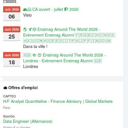
Passés
👥🤗 CA ouvert - juillet 🧗 2026
Juil. 2026
06
Visio
🌎 🍹😍 Ensimag Around The World 2026 -
Juin 2026
25
Evènement Ensimag Alumni 🇫🇷🇬🇧🇨🇭🇨🇦🇩🇪
🇭🇰🇺🇸🇲🇦🇸🇪🇪🇸🇮🇹🇵🇦🇯🇵🇫🇮🇳🇴🇻🇳
Dans ta ville !
🇬🇧 🍻 😍 Ensimag Around The World 2026 -
Juin 2026
18
Londres - Evènement Ensimag Alumni 🇬🇧
Londres
💼 Offres d'emploi
CAPTEO
H/F Analyst Quantitative - Finance Advisory | Global Markets
Paris
SoonGo
Data Engineer (Alternance)
Station F ou Nantes